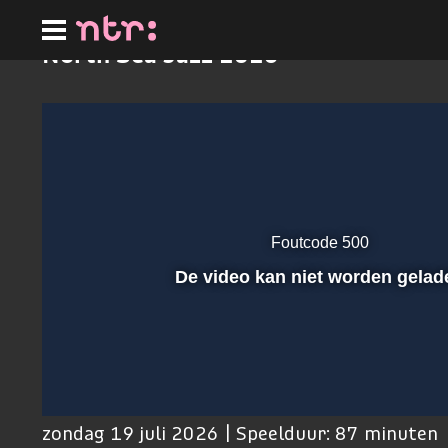
Ga
naar
hoofdinhoud
North Sea Jazz 2026
Foutcode 500
Afspelen
De video kan niet worden gelad
00:01
zondag 19 juli 2026 | Speelduur: 87 minuten