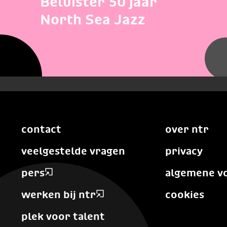
Beluister 50 jaar
North Sea Jazz
contact
over ntr
veelgestelde vragen
privacy
pers
algemene v
werken bij ntr
cookies
plek voor talent