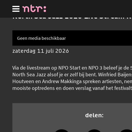
Ga
naar
hoofdinhoud
North Sea Jazz 2026 Live Stream 
Geen media beschikbaar
zaterdag 11 juli 2026
Via de livestream op NPO Start en NPO 3 beleef je de 5
North Sea Jazz alsof je er zelf bij bent. Winfried Baije
Houtveen en Andrew Makkinga spreken artiesten, ne
mooiste optredens en doen verslag vanaf het festivalt
delen: