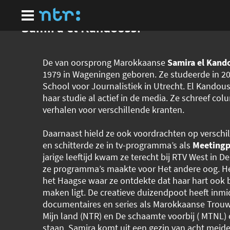
Ga
naar
hoofdinhoud
Samira el Kandoussi
De van oorsprong Marokkaanse
Samira el Kand
1979 in Wageningen geboren. Ze studeerde in 20
School voor Journalistiek in Utrecht. El Kandous
haar studie al actief in de media. Ze schreef co
verhalen voor verschillende kranten.
Daarnaast hield ze ook voordrachten op verschi
en schitterde ze in tv-programma’s als
Meetingp
jarige leeftijd kwam ze terecht bij RTV West in 
ze programma’s maakte voor Het andere oog. Het
het Haagse waar ze ontdekte dat haar hart ook bi
maken ligt. De creatieve duizendpoot heeft inmi
documentaires en series als Marokkaanse Trou
Mijn land (NTR) en De schaamte voorbij ( MTNL)
staan. Samira komt uit een gezin van acht meid