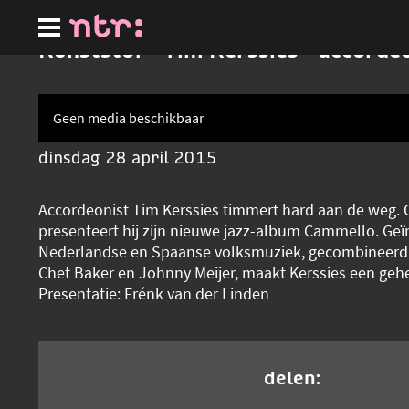
Ga
naar
hoofdinhoud
Kunststof - Tim Kerssies - accorde
Geen media beschikbaar
dinsdag 28 april 2015
Accordeonist Tim Kerssies timmert hard aan de weg. 
presenteert hij zijn nieuwe jazz-album Cammello. Geï
Nederlandse en Spaanse volksmuziek, gecombineerd
Chet Baker en Johnny Meijer, maakt Kerssies een geh
Presentatie: Frénk van der Linden
delen: