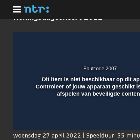
Ga
naar
hoofdinhoud
Koningsdagconcert 2022
Foutcode 2007
Dit item is niet beschikbaar op dit a
Afspelen
Controleer of jouw apparaat geschikt i
afspelen van beveiligde conten
00:01
woensdag 27 april 2022 | Speelduur: 55 min