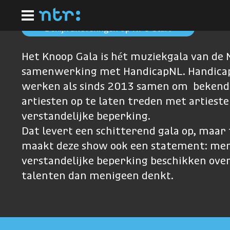
Ga
naar
hoofdinhoud
Bekijk afleveringen op NPO Start
Het Knoop Gala is hét muziekgala van de 
samenwerking met HandicapNL. Handica
werken als sinds 2013 samen om bekend
artiesten op te laten treden met artiest
verstandelijke beperking.
Dat levert een schitterend gala op, maar 
maakt deze show ook een statement: me
verstandelijke beperking beschikken ove
talenten dan menigeen denkt.