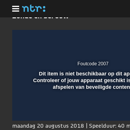
Ga
naar
hoofdinhoud
Zonde en berouw
Foutcode 2007
Dit item is niet beschikbaar op dit a
Afspelen
Controleer of jouw apparaat geschikt i
afspelen van beveiligde conten
00:01
maandag 20 augustus 2018 | Speelduur: 40 