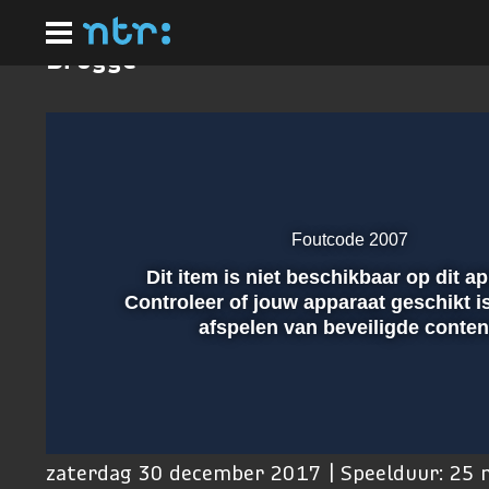
Ga
naar
hoofdinhoud
Brugge
Foutcode 2007
Dit item is niet beschikbaar op dit a
Afspelen
Controleer of jouw apparaat geschikt i
afspelen van beveiligde conten
00:01
zaterdag 30 december 2017 | Speelduur: 25 