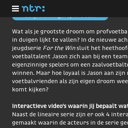
Ga
naar
hoofdinhoud
Bekijk afleveringen op NPO Start
Wat als je grootste droom om profvoetba
in duigen lijkt te vallen? In de nieuwe ac
jeugdserie
For the Win
sluit het heethoof
voetbaltalent Jason zich aan bij een team
eigenzinnige spelers om een zaalvoetbalt
winnen. Maar hoe loyaal is Jason aan zijn
voetbalvrienden als zijn eigen droom we
komt kijken?
Interactieve video's waarin jij bepaalt wa
Naast de lineaire serie zijn er ook 4 inter
gemaakt waarin de acteurs in de serie g