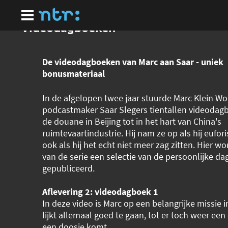
Ga
naar
hoofdinhoud
Videodagboeken
De videodagboeken van Marc aan Saar - uniek
bonusmateriaal
In de afgelopen twee jaar stuurde Marc Klein Wo
podcastmaker Saar Slegers tientallen videodag
de douane in Beijing tot in het hart van China's
ruimtevaartindustrie. Hij nam ze op als hij eufo
ook als hij het echt niet meer zag zitten. Hier wo
van de serie een selectie van de persoonlijke d
gepubliceerd.
Aflevering 2: videodagboek 1
In deze video is Marc op een belangrijke missie i
lijkt allemaal goed te gaan, tot er toch weer een 
een doosje komt.