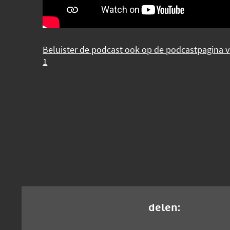
Beluister de podcast ook op de podcastpagina 
1
delen: