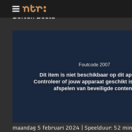
Ga
naar
hoofdinhoud
Buiten Beeld
Foutcode 2007
Dit item is niet beschikbaar op dit a
Afspelen
Controleer of jouw apparaat geschikt i
afspelen van beveiligde conten
00:01
maandag 5 februari 2024 | Speelduur: 52 mi