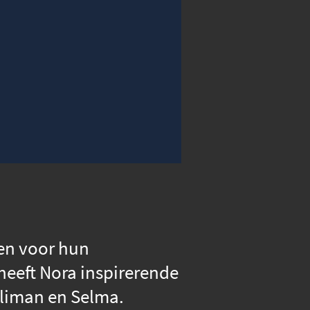
00:00
Instellingen
Volledig scherm
men voor hun
heeft Nora inspirerende
liman en Selma.