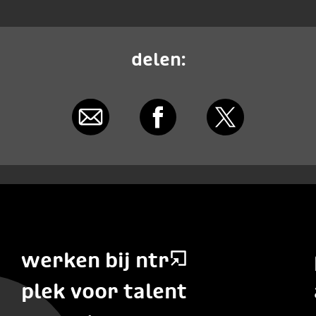
delen:
werken bij ntr
plek voor talent