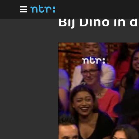
Ga
naar
hoofdinhoud
Bij Dino in 