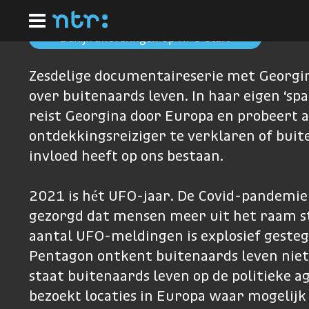
Ga
naar
hoofdinhoud
Bekijk afleveringen op NPO Start
Zesdelige documentaireserie met Georgi
over buitenaards leven. In haar eigen ‘sp
reist Georgina door Europa en probeert a
ontdekkingsreiziger te verklaren of buit
invloed heeft op ons bestaan.
2021 is hét UFO-jaar. De Covid-pandemie
gezorgd dat mensen meer uit het raam st
aantal UFO-meldingen is explosief gesteg
Pentagon ontkent buitenaards leven nie
staat buitenaards leven op de politieke a
bezoekt locaties in Europa waar mogelijk