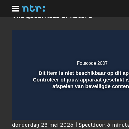
Ga
naar
hoofdinhoud
The queerness of nature
Foutcode 2007
Dit item is niet beschikbaar op dit a
Afspelen
Controleer of jouw apparaat geschikt i
afspelen van beveiligde conten
00:01
donderdag 28 mei 2026 | Speelduur: 6 minut