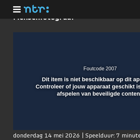
Ga
naar
hoofdinhoud
Mensenfotograaf
Foutcode 2007
Dit item is niet beschikbaar op dit a
Afspelen
Controleer of jouw apparaat geschikt i
afspelen van beveiligde conten
00:01
donderdag 14 mei 2026 | Speelduur: 7 minut