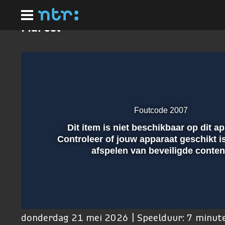
Ga
naar
hoofdinhoud
Marcel
Foutcode 2007
Dit item is niet beschikbaar op dit a
Afspelen
Controleer of jouw apparaat geschikt i
afspelen van beveiligde conten
00:01
donderdag 21 mei 2026 | Speelduur: 7 minut