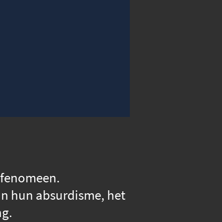
00:00
Instellingen
Volledig scherm
n fenomeen.
van hun absurdisme, het
ng.