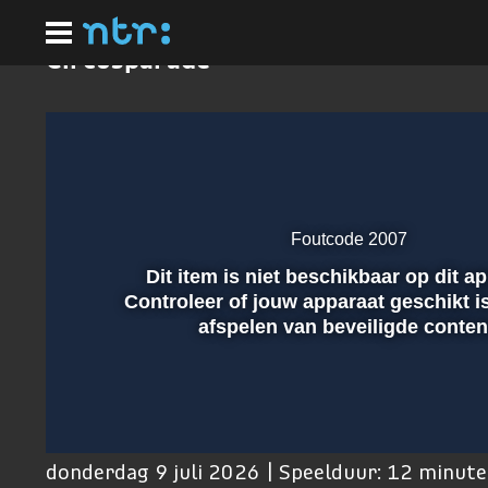
Ga
naar
hoofdinhoud
Circusparade
Foutcode 2007
Dit item is niet beschikbaar op dit a
Afspelen
Controleer of jouw apparaat geschikt i
afspelen van beveiligde conten
00:01
donderdag 9 juli 2026 | Speelduur: 12 minut