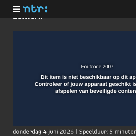
Ga
naar
hoofdinhoud
Bolwerk
Foutcode 2007
Dit item is niet beschikbaar op dit a
Afspelen
Controleer of jouw apparaat geschikt i
afspelen van beveiligde conten
00:01
donderdag 4 juni 2026 | Speelduur: 5 minute