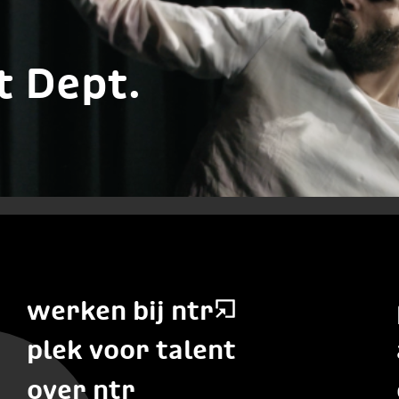
t Dept.
werken bij ntr
plek voor talent
over ntr