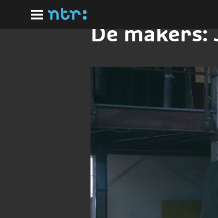
Ga
naar
hoofdinhoud
De makers: