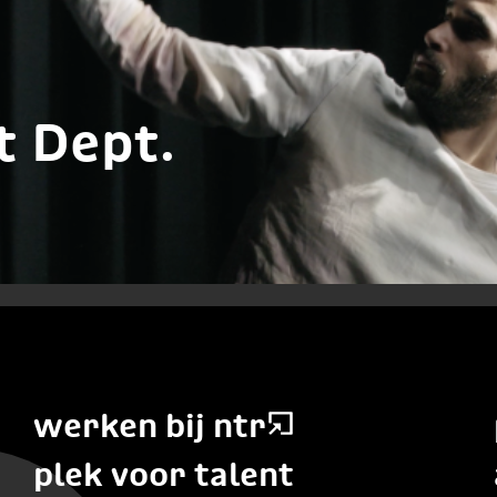
t Dept.
werken bij ntr
plek voor talent