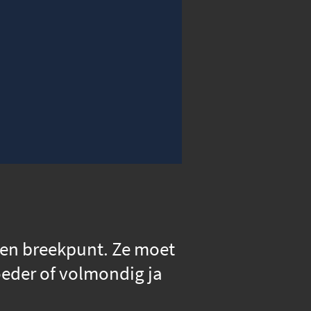
00:00
Instellingen
Volledig scherm
een breekpunt. Ze moet
oeder of volmondig ja