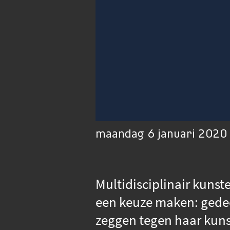
00:01
Afspelen
Dempen
maandag 6 januari 2020 
Multidisciplinair kuns
een keuze maken: gedee
zeggen tegen haar kun