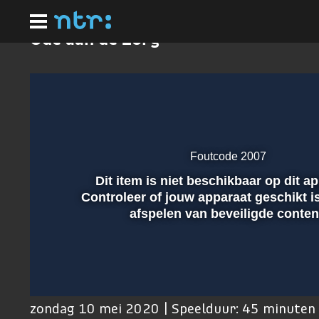
Ga
naar
hoofdinhoud
Ode aan de Zorg
Foutcode 2007
Dit item is niet beschikbaar op dit a
Afspelen
Controleer of jouw apparaat geschikt i
afspelen van beveiligde conten
00:01
zondag 10 mei 2020 | Speelduur: 45 minuten