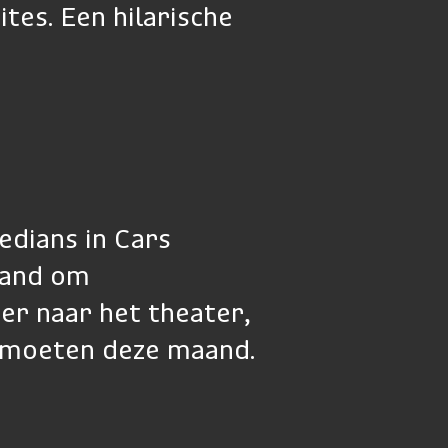
tes. Een hilarische
dians in Cars
land om
er naar het theater,
n moeten deze maand.