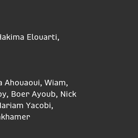
Hakima Elouarti,
a Ahouaoui, Wiam,
by, Boer Ayoub, Nick
Mariam Yacobi,
inkhamer