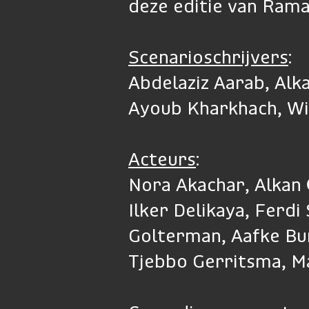
deze editie van Rama
Scenarioschrijvers
:
Abdelaziz Aarab, Alk
Ayoub Kharkhach, W
Acteurs
:
Nora Akachar, Alkan
Ilker Delikaya, Ferdi
Golterman, Aafke Buri
Tjebbo Gerritsma, M