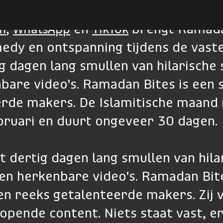
m
WhatsApp
TikTok
,
en
brengt Ramadan
medy en ontspanning tijdens de vast
ig dagen lang smullen van hilarische
nbare video's. Ramadan Bites is een
erde makers. De Islamitische maand 
ebruari en duurt ongeveer 30 dagen.
t dertig dagen lang smullen van hila
en herkenbare video's. Ramadan Bite
 reeks getalenteerde makers. Zij v
opende content. Niets staat vast, er