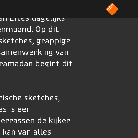
 Bites dagelijks
enmaand. Op dit
 sketches, grappige
 samenwerking van
ramadan begint dit
rische sketches,
s is een
errassen de kijker
 kan van alles