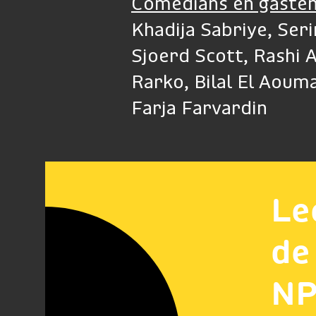
Comedians en gasten
Khadija Sabriye, Ser
Sjoerd Scott, Rashi 
Rarko, Bilal El Aouma
Farja Farvardin
Le
de
NP