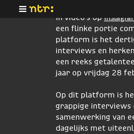
Ga
naar
hoofdinhoud
Instagra
In video's op
een flinke portie co
platform is het dert
interviews en herke
een reeks getalente
jaar op vrijdag 28 f
Op dit platform is he
grappige interviews 
samenwerking van een
dagelijks met uiteenl