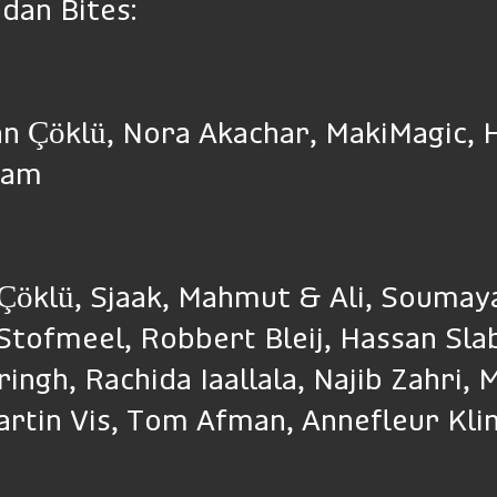
dan Bites:
an Çöklü, Nora Akachar, MakiMagic, 
iam
 Çöklü, Sjaak, Mahmut & Ali, Soumay
 Stofmeel, Robbert Bleij, Hassan Sla
ngh, Rachida Iaallala, Najib Zahri, 
artin Vis, Tom Afman, Annefleur Kl