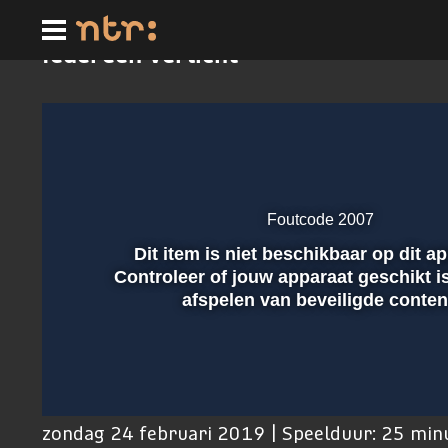
Ga
naar
hoofdinhoud
Iedereen Verlicht
Foutcode 2007
Dit item is niet beschikbaar op dit a
Afspelen
Controleer of jouw apparaat geschikt i
afspelen van beveiligde conten
00:01
zondag 24 februari 2019 | Speelduur: 25 min