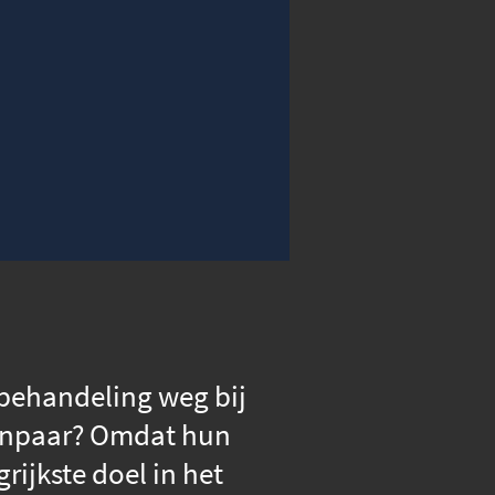
00:00
Instellingen
Volledig scherm
behandeling weg bij
ekanpaar? Omdat hun
ijkste doel in het