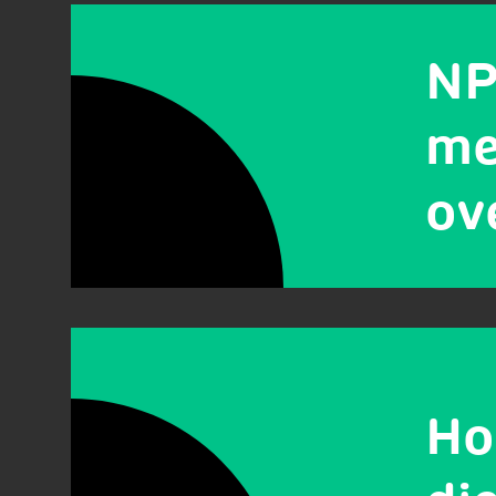
NP
me
ov
Ho