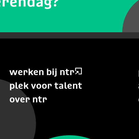
erendag?
werken bij ntr
plek voor talent
over ntr