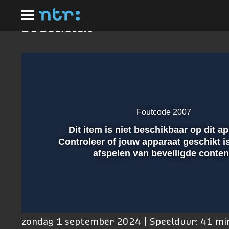
Ga
naar
hoofdinhoud
De Sociëteit
Foutcode 2007
Dit item is niet beschikbaar op dit a
Afspelen
Controleer of jouw apparaat geschikt i
afspelen van beveiligde conten
00:01
zondag 1 september 2024 | Speelduur: 41 mi