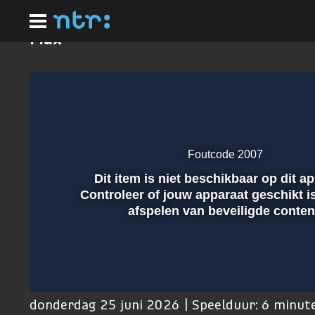
Ga
naar
hoofdinhoud
Max
Foutcode 2007
Dit item is niet beschikbaar op dit a
Afspelen
Controleer of jouw apparaat geschikt i
afspelen van beveiligde conten
00:01
donderdag 25 juni 2026 | Speelduur: 6 minut