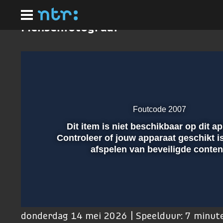
Ga
naar
hoofdinhoud
Mensenfotograaf
Foutcode 2007
Dit item is niet beschikbaar op dit a
Afspelen
Controleer of jouw apparaat geschikt i
afspelen van beveiligde conten
00:01
donderdag 14 mei 2026 | Speelduur: 7 minut