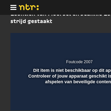
Ga
naar
hoofdinhoud
Leontien van Moorsel en Jeannie Lo
strijd gestaakt
Foutcode 2007
Dit item is niet beschikbaar op dit a
Afspelen
Controleer of jouw apparaat geschikt i
afspelen van beveiligde conten
00:01