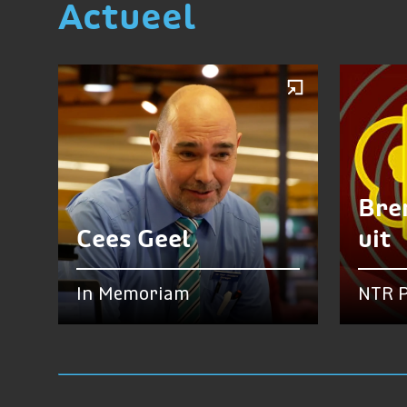
Actueel
Bre
Cees Geel
uit
In Memoriam
NTR P