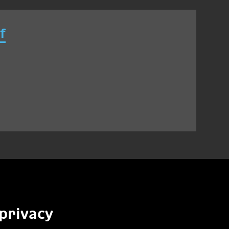
f
privacy