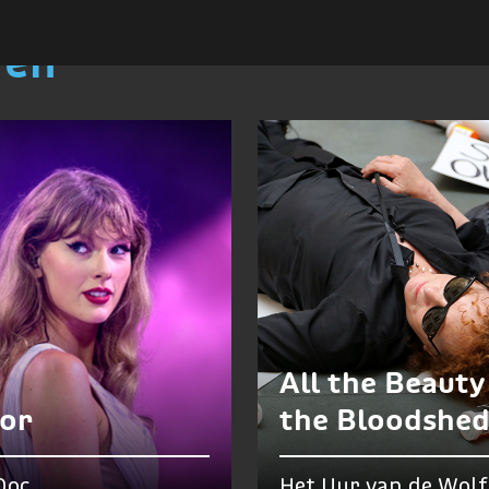
ren
All the Beauty
lor
the Bloodshe
Doc
Het Uur van de Wolf