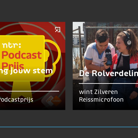
ng jouw stem
De Rolverdeli
wint Zilveren
odcastprijs
Reissmicrofoon