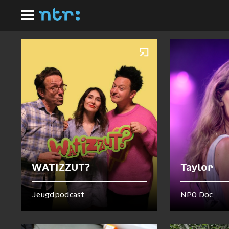
Ga
Homepagina
naar
Nu te zien en te horen
hoofdinhoud
WATIZZUT?
Taylor
Jeugdpodcast
NPO Doc