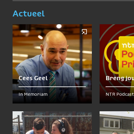
Actueel
Cees Geel
Breng jo
In Memoriam
NTR Podcast