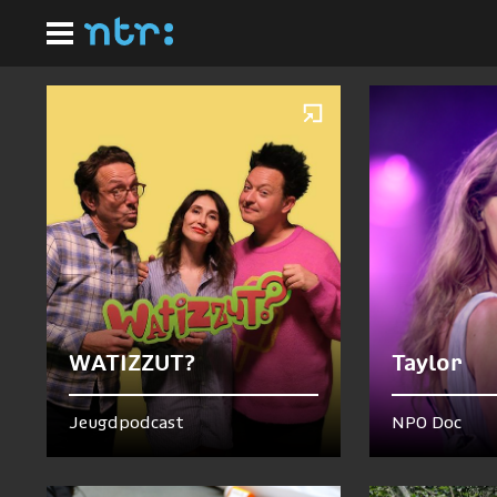
Ga
Homepagina
naar
Nu te zien en te horen
hoofdinhoud
WATIZZUT?
Taylor
Jeugdpodcast
NPO Doc