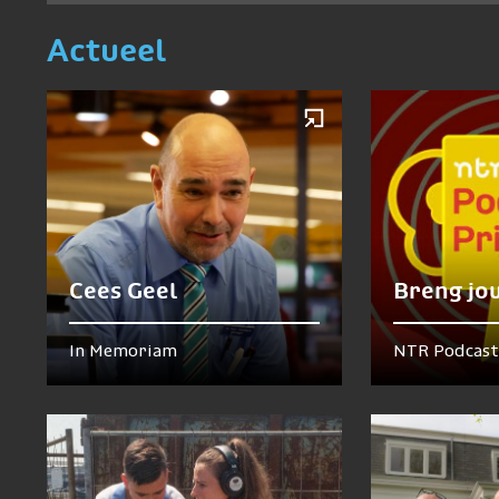
Actueel
Cees Geel
Breng jo
In Memoriam
NTR Podcast