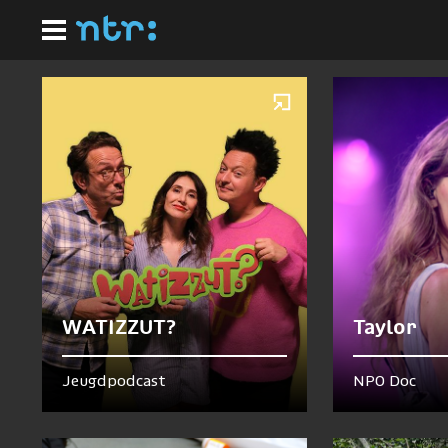
Ga
Homepagina
naar
Nu te zien en te horen
hoofdinhoud
WATIZZUT?
Taylor
Jeugdpodcast
NPO Doc