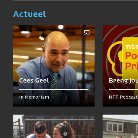
Actueel
Cees Geel
Breng jo
In Memoriam
NTR Podcast