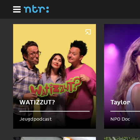
Ga
Homepagina
naar
Nu te zien en te horen
hoofdinhoud
WATIZZUT?
Taylor
Jeugdpodcast
NPO Doc