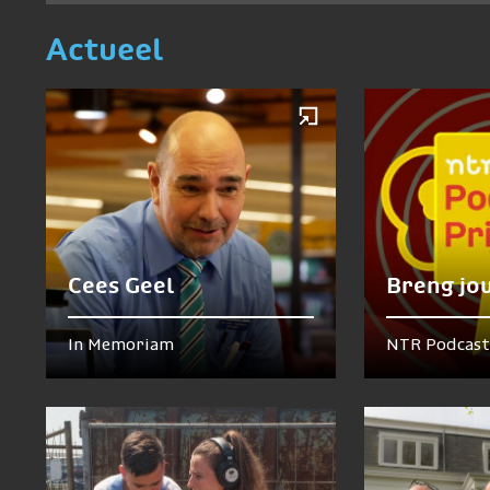
Actueel
Cees Geel
Breng jo
In Memoriam
NTR Podcast