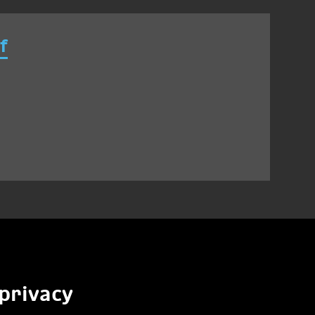
f
privacy