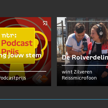
ng jouw stem
De Rolverdeli
wint Zilveren
odcastprijs
Reissmicrofoon