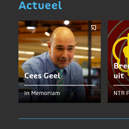
Actueel
Bre
Cees Geel
uit
In Memoriam
NTR P