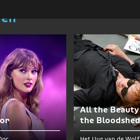
ren
All the Beauty
lor
the Bloodshe
Doc
Het Uur van de Wolf