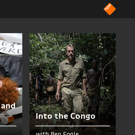
 and
d
Into the Congo
with Ben Fogle