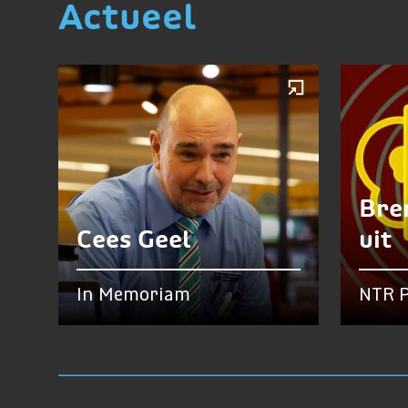
Actueel
Bre
Cees Geel
uit
In Memoriam
NTR P