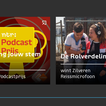
ng jouw stem
De Rolverdeli
wint Zilveren
odcastprijs
Reissmicrofoon