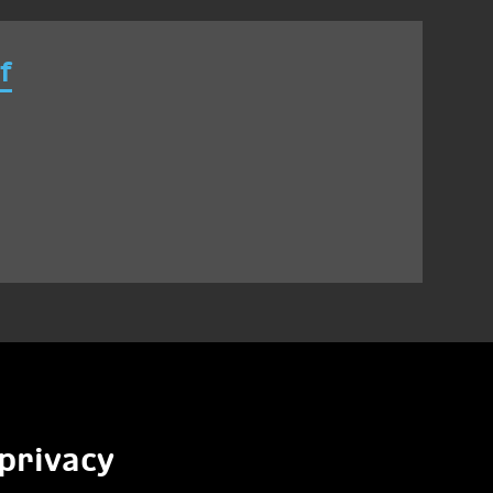
f
privacy