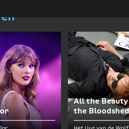
ren
All the Beauty
lor
the Bloodshe
Doc
Het Uur van de Wolf