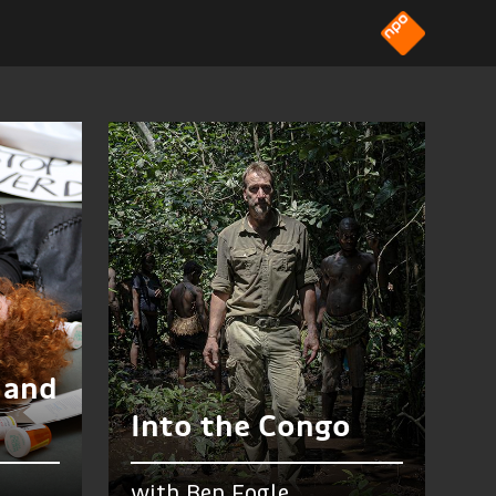
 and
d
Into the Congo
with Ben Fogle